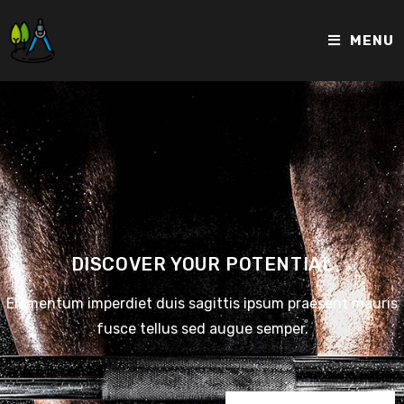
MENU
DISCOVER YOUR POTENTIAL
Elementum imperdiet duis sagittis ipsum praesent mauris
fusce tellus sed augue semper.