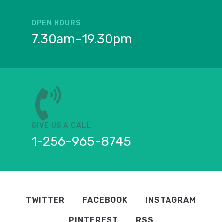
OPEN HOURS
7.30am–19.30pm
GIVE US A CALL
1-256-965-8745
TWITTER
FACEBOOK
INSTAGRAM
PINTEREST
RSS