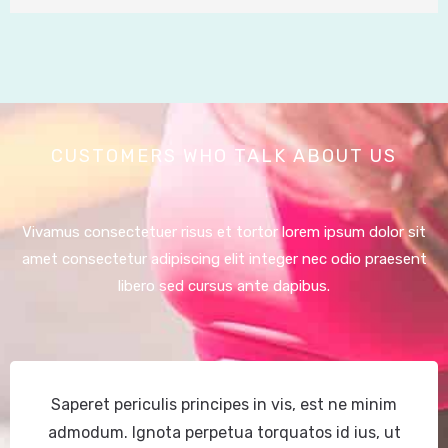
CUSTOMERS WHO TALK ABOUT US
Vivamus consectetuer risus et tortor lorem ipsum dolor sit
amet consectetur adipiscing elit integer nec odio praesent
libero sed cursus ante dapibus.
Saperet periculis principes in vis, est ne minim
admodum. Ignota perpetua torquatos id ius, ut